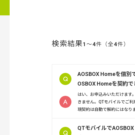
検索結果
1
～
4
件（全
4
件）
AOSBOX Homeを
OSBOX Homeを契約
はい、お申込みいただけます。 
きません。QTモバイルでご利
現契約は自動で解約にはなりませ
QTモバイルでAOSBO